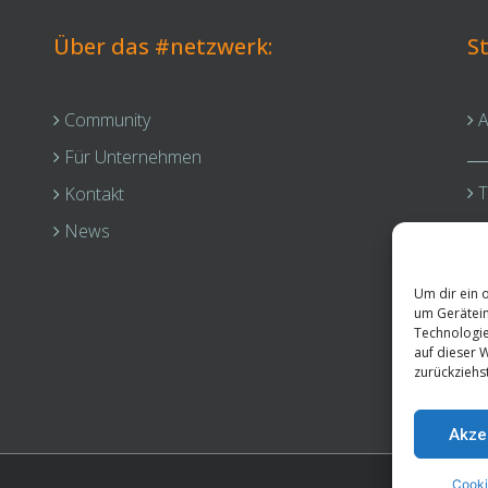
Über das #netzwerk:
S
Community
A
Für Unternehmen
T
Kontakt
F
News
Um dir ein 
um Gerätein
Technologie
auf dieser 
zurückziehs
Akze
Cooki