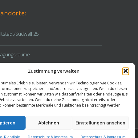
tandorte:
ltstadt/Südwall 25
agungsräume
lex-Desks
Zustimmung verwalten
optimales Erlebnis zu bieten, verwenden wir Technologien wie Cookies,
formationen zu speichern und/oder darauf zuzugreifen. Wenn du diesen
n zustimmst, können wir Daten wie das Surfverhalten oder eindeutige IDs
Website verarbeiten. Wenn du deine Zustimmung nicht erteilst oder
t, können bestimmte Merkmale und Funktionen beeinträchtigt werden.
ptieren
Ablehnen
Einstellungen ansehen
e-Richtlinie
Datenschutz & Impressum
Datenschutz & Impressum