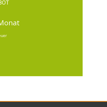
BOT
 Monat
euer