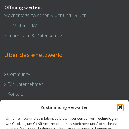
Öffnungszeiten:
wochentags zwischen 9 Uhr und 18 Uhr
Für Mieter: 24/7
Impressum & Datenschutz
Über das #netzwerk:
Community
Für Unternehmen
Kontakt
News
Zustimmung verwalten
Um dir ein optimales Erlebnis zu bieten, verwenden wir Technologien
wie Cookies, um Geräteinformationen zu speichern und/oder darauf
Standorte:
zuzugreifen. Wenn du diesen Technologien zustimmst, können wir